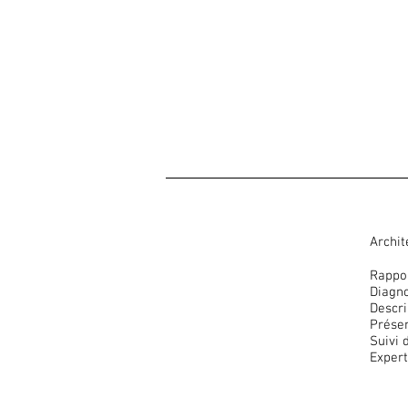
Archit
Rappor
Diagn
Descri
Prése
Suivi 
Expert